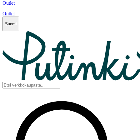
Outlet
Outlet
Suomi