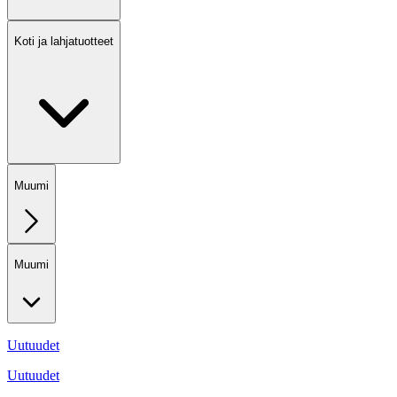
Koti ja lahjatuotteet
Muumi
Muumi
Uutuudet
Uutuudet