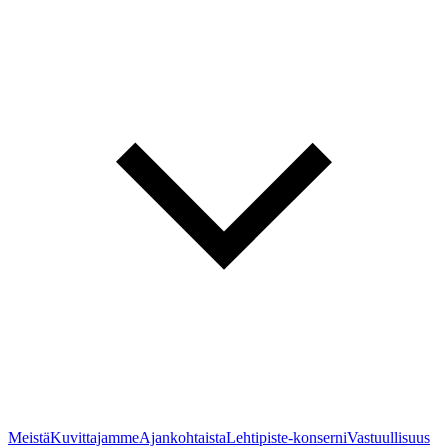
Meistä
Kuvittajamme
Ajankohtaista
Lehtipiste-konserni
Vastuullisuus