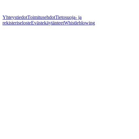
Yhteystiedot
Toimitusehdot
Tietosuoja- ja
rekisteriseloste
Evästekäytänteet
Whistleblowing