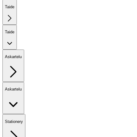
Taide
Taide
Askartelu
Askartelu
Stationery