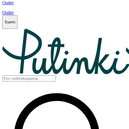
Outlet
Outlet
Suomi