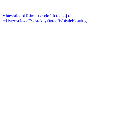
Yhteystiedot
Toimitusehdot
Tietosuoja- ja
rekisteriseloste
Evästekäytänteet
Whistleblowing