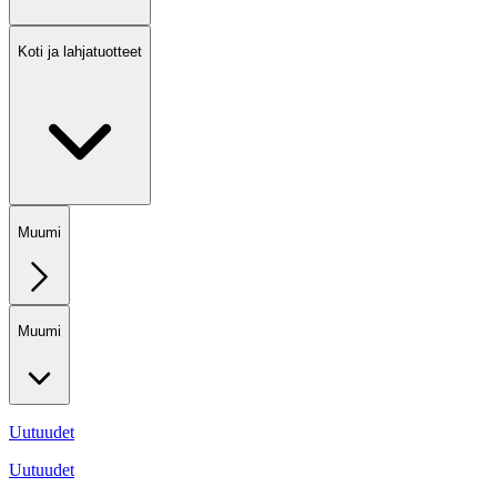
Koti ja lahjatuotteet
Muumi
Muumi
Uutuudet
Uutuudet