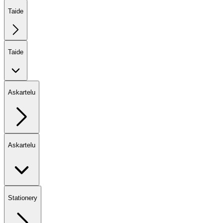
Taide
Taide
Askartelu
Askartelu
Stationery