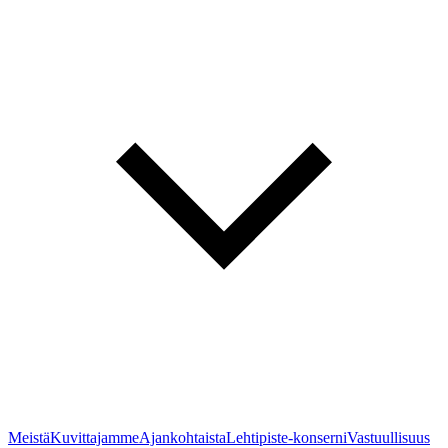
Meistä
Kuvittajamme
Ajankohtaista
Lehtipiste-konserni
Vastuullisuus