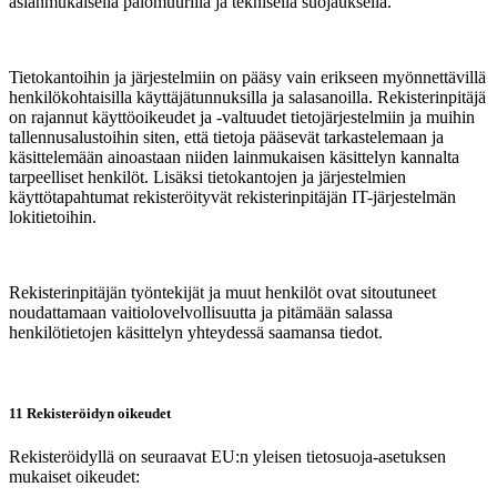
asianmukaisella palomuurilla ja teknisellä suojauksella.
Tietokantoihin ja järjestelmiin on pääsy vain erikseen myönnettävillä
henkilökohtaisilla käyttäjätunnuksilla ja salasanoilla. Rekisterinpitäjä
on rajannut käyttöoikeudet ja -valtuudet tietojärjestelmiin ja muihin
tallennusalustoihin siten, että tietoja pääsevät tarkastelemaan ja
käsittelemään ainoastaan niiden lainmukaisen käsittelyn kannalta
tarpeelliset henkilöt. Lisäksi tietokantojen ja järjestelmien
käyttötapahtumat rekisteröityvät rekisterinpitäjän IT-järjestelmän
lokitietoihin.
Rekisterinpitäjän työntekijät ja muut henkilöt ovat sitoutuneet
noudattamaan vaitiolovelvollisuutta ja pitämään salassa
henkilötietojen käsittelyn yhteydessä saamansa tiedot.
11 Rekisteröidyn oikeudet
Rekisteröidyllä on seuraavat EU:n yleisen tietosuoja-asetuksen
mukaiset oikeudet: