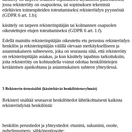
jossa rekisteröity on osapuolena, tai sopimuksen tekemistä
edeltävien toimenpiteiden toteuttamiseksi rekisteröidyn pyynnöstä
(GDPR 6 art. 1.b);
käsittely on tarpeen rekisterinpitäjän tai kolmannen osapuolen
oikeutettujen etujen toteuttamiseksi (GDPR 6 art. 1.f).
Edellä mainittu rekisterinpitäjän oikeutettu etu perustuu rekisteröidyn
henkilön ja rekisterinpitäjän välillä olevaan merkitykselliseen ja
asianmukaiseen suhteeseen, joka on seurausta siitä, että rekisteröity
on rekisterinpitäjän asiakas, ja kun käsittely tapahtuu tarkoituksiin,
joita rekisteröity on kohtuudella voinut odottaa henkilötietojen
keräämisen ajankohtana ja asianmukaisen suhteen yhteydessä.
5 Rekisterin tietosisältö (käsiteltävät henkilötietoryhmät)
Rekisteri sisältää seuraavat henkilötiedot lähtökohtaisesti kaikista
rekisteröidyistä henkilöistä:
henkilön perustiedot ja yhteystiedot: etunimi, sukunimi, osoite,
puhelinnumero, sähköpostiosoite;