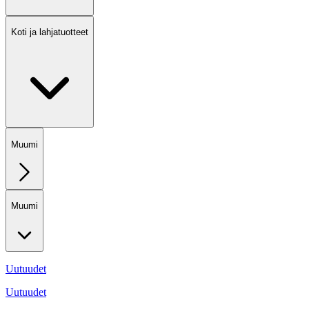
Koti ja lahjatuotteet
Muumi
Muumi
Uutuudet
Uutuudet