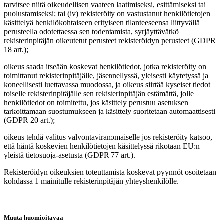
tarvitsee niitä oikeudellisen vaateen laatimiseksi, esittämiseksi tai
puolustamiseksi; tai (iv) rekisteröity on vastustanut henkilötietojen
käsittelyä henkilökohtaiseen erityiseen tilanteeseensa liittyvällä
perusteella odotettaessa sen todentamista, syrjäyttävätkö
rekisterinpitäjän oikeutetut perusteet rekisteröidyn perusteet (GDPR
18 art.);
oikeus saada itseään koskevat henkilötiedot, jotka rekisteröity on
toimittanut rekisterinpitäjälle, jäsennellyssä, yleisesti käytetyssä ja
koneellisesti luettavassa muodossa, ja oikeus siirtää kyseiset tiedot
toiselle rekisterinpitäjälle sen rekisterinpitäjän estämättä, jolle
henkilötiedot on toimitettu, jos käsittely perustuu asetuksen
tarkoittamaan suostumukseen ja käsittely suoritetaan automaattisesti
(GDPR 20 art.);
oikeus tehdä valitus valvontaviranomaiselle jos rekisteröity katsoo,
että häntä koskevien henkilötietojen käsittelyssä rikotaan EU:n
yleistä tietosuoja-asetusta (GDPR 77 art.).
Rekisteröidyn oikeuksien toteuttamista koskevat pyynnöt osoitetaan
kohdassa 1 mainitulle rekisterinpitäjän yhteyshenkilölle.
Muuta huomioitavaa