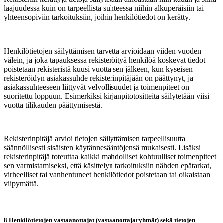
laajuudessa kuin on tarpeellista suhteessa niihin alkuperäisiin tai
yhteensopiviin tarkoituksiin, joihin henkilötiedot on kerätty.
Henkilötietojen säilyttämisen tarvetta arvioidaan viiden vuoden
välein, ja joka tapauksessa rekisteröityä henkilöä koskevat tiedot
poistetaan rekisteristä kuusi vuotta sen jälkeen, kun kyseisen
rekisteröidyn asiakassuhde rekisterinpitäjään on päättynyt, ja
asiakassuhteeseen liittyvät velvollisuudet ja toimenpiteet on
suoritettu loppuun. Esimerkiksi kirjanpitotositteita säilytetään viisi
vuotta tilikauden päättymisestä.
Rekisterinpitäjä arvioi tietojen säilyttämisen tarpeellisuutta
säännöllisesti sisäisten käytännesääntöjensä mukaisesti. Lisäksi
rekisterinpitäjä toteuttaa kaikki mahdolliset kohtuulliset toimenpiteet
sen varmistamiseksi, että käsittelyn tarkoituksiin nähden epätarkat,
virheelliset tai vanhentuneet henkilötiedot poistetaan tai oikaistaan
viipymättä.
8 Henkilötietojen vastaanottajat (vastaanottajaryhmät) sekä tietojen