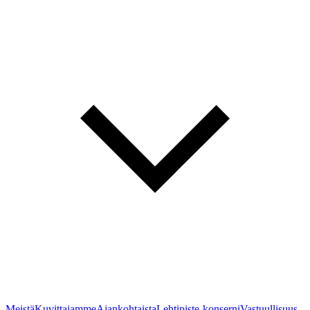
Meistä
Kuvittajamme
Ajankohtaista
Lehtipiste-konserni
Vastuullisuus