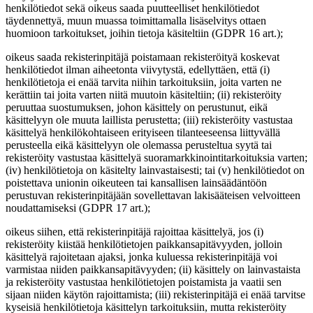
henkilötiedot sekä oikeus saada puutteelliset henkilötiedot
täydennettyä, muun muassa toimittamalla lisäselvitys ottaen
huomioon tarkoitukset, joihin tietoja käsiteltiin (GDPR 16 art.);
oikeus saada rekisterinpitäjä poistamaan rekisteröityä koskevat
henkilötiedot ilman aiheetonta viivytystä, edellyttäen, että (i)
henkilötietoja ei enää tarvita niihin tarkoituksiin, joita varten ne
kerättiin tai joita varten niitä muutoin käsiteltiin; (ii) rekisteröity
peruuttaa suostumuksen, johon käsittely on perustunut, eikä
käsittelyyn ole muuta laillista perustetta; (iii) rekisteröity vastustaa
käsittelyä henkilökohtaiseen erityiseen tilanteeseensa liittyvällä
perusteella eikä käsittelyyn ole olemassa perusteltua syytä tai
rekisteröity vastustaa käsittelyä suoramarkkinointitarkoituksia varten;
(iv) henkilötietoja on käsitelty lainvastaisesti; tai (v) henkilötiedot on
poistettava unionin oikeuteen tai kansallisen lainsäädäntöön
perustuvan rekisterinpitäjään sovellettavan lakisääteisen velvoitteen
noudattamiseksi (GDPR 17 art.);
oikeus siihen, että rekisterinpitäjä rajoittaa käsittelyä, jos (i)
rekisteröity kiistää henkilötietojen paikkansapitävyyden, jolloin
käsittelyä rajoitetaan ajaksi, jonka kuluessa rekisterinpitäjä voi
varmistaa niiden paikkansapitävyyden; (ii) käsittely on lainvastaista
ja rekisteröity vastustaa henkilötietojen poistamista ja vaatii sen
sijaan niiden käytön rajoittamista; (iii) rekisterinpitäjä ei enää tarvitse
kyseisiä henkilötietoja käsittelyn tarkoituksiin, mutta rekisteröity