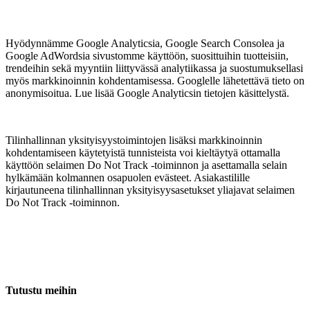
Hyödynnämme Google Analyticsia, Google Search Consolea ja
Google AdWordsia sivustomme käyttöön, suosittuihin tuotteisiin,
trendeihin sekä myyntiin liittyvässä analytiikassa ja suostumuksellasi
myös markkinoinnin kohdentamisessa. Googlelle lähetettävä tieto on
anonymisoitua. Lue lisää Google Analyticsin tietojen käsittelystä.
Tilinhallinnan yksityisyystoimintojen lisäksi markkinoinnin
kohdentamiseen käytetyistä tunnisteista voi kieltäytyä ottamalla
käyttöön selaimen Do Not Track -toiminnon ja asettamalla selain
hylkämään kolmannen osapuolen evästeet. Asiakastilille
kirjautuneena tilinhallinnan yksityisyysasetukset yliajavat selaimen
Do Not Track -toiminnon.
Tutustu meihin