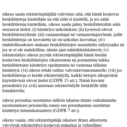
oikeus saada rekisterinpitäjältä vahvistus siitä, että häntä koskevia
henkilötietoja käsitellään tai että niitä ei käsitellä, ja jos näitä
henkilötietoja käsitellään, oikeus saada pääsy henkilötietoihin sekä
seuraavat tiedot: (i) käsittelyn tarkoitukset; (ii) kyseessä olevat
henkilötietoryhmät; (iii) vastaanottajat tai vastaanottajaryhmät, joille
henkilötietoja on luovutettu tai on tarkoitus luovuttaa; (iv)
mahdollisuuksien mukaan henkilötietojen suunniteltu säilytysaika tai
jos se ei ole mahdollista, tämän ajan määrittämiskriteerit; (v)
rekisteröidyn oikeus pyytää rekisterinpitäjältä häntä itseään
koskevien henkilötietojen oikaisemista tai poistamista taikka
henkilötietojen käsittelyn rajoittamista tai vastustaa tällaista
käsittelyä; (vi) oikeus tehdä valitus valvontaviranomaiselle; (vii) jos
henkilötietoja ei kerätä rekisteröidyltä, kaikki tietojen alkuperästä
käytettävissä olevat tiedot (GDPR 15 art.). Nämä kuvatut
perustiedot (i)–(vii) annetaan rekisteröidylle henkilölle tällä
lomakkeella;
oikeus peruuttaa suostumus milloin tahansa tämän vaikuttamatta
suostumuksen perusteella ennen sen peruuttamista suoritetun
käsittelyn lainmukaisuuteen (GDPR 7 art.);
oikeus vaatia, että rekisterinpitäjä oikaisee ilman aiheetonta
viivytystä rekisteröityä koskevat epätarkat ja virheelliset