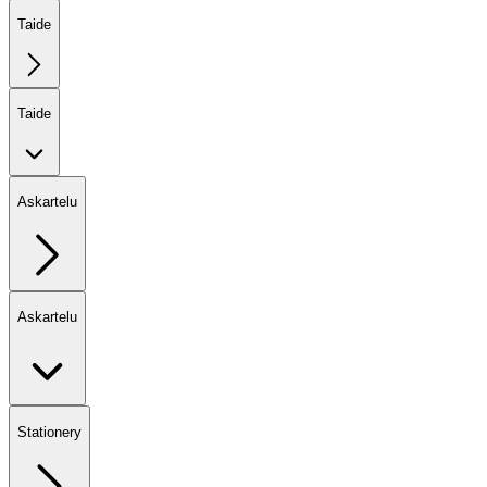
Taide
Taide
Askartelu
Askartelu
Stationery