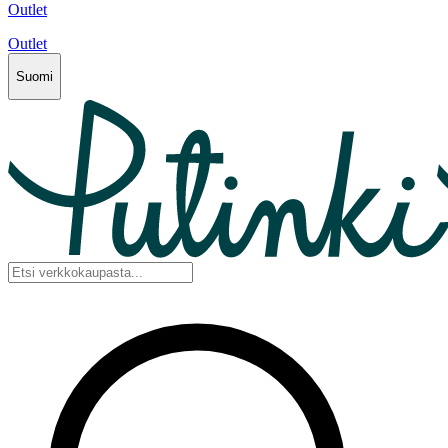
Outlet
Outlet
Suomi