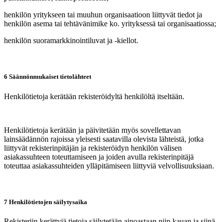
henkilön yritykseen tai muuhun organisaatioon liittyvät tiedot ja
henkilön asema tai tehtävänimike ko. yrityksessä tai organisaatiossa;
henkilön suoramarkkinointiluvat ja -kiellot.
6 Säännönmukaiset tietolähteet
Henkilötietoja kerätään rekisteröidyltä henkilöltä itseltään.
Henkilötietoja kerätään ja päivitetään myös sovellettavan
lainsäädännön rajoissa yleisesti saatavilla olevista lähteistä, jotka
liittyvät rekisterinpitäjän ja rekisteröidyn henkilön välisen
asiakassuhteen toteuttamiseen ja joiden avulla rekisterinpitäjä
toteuttaa asiakassuhteiden ylläpitämiseen liittyviä velvollisuuksiaan.
7 Henkilötietojen säilytysaika
Rekisteriin kerättyjä tietoja säilytetään ainoastaan niin kauan ja siinä