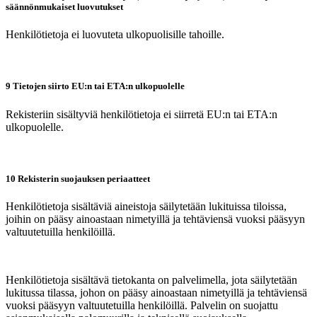
säännönmukaiset luovutukset
Henkilötietoja ei luovuteta ulkopuolisille tahoille.
9 Tietojen siirto EU:n tai ETA:n ulkopuolelle
Rekisteriin sisältyviä henkilötietoja ei siirretä EU:n tai ETA:n
ulkopuolelle.
10 Rekisterin suojauksen periaatteet
Henkilötietoja sisältäviä aineistoja säilytetään lukituissa tiloissa,
joihin on pääsy ainoastaan nimetyillä ja tehtäviensä vuoksi pääsyyn
valtuutetuilla henkilöillä.
Henkilötietoja sisältävä tietokanta on palvelimella, jota säilytetään
lukitussa tilassa, johon on pääsy ainoastaan nimetyillä ja tehtäviensä
vuoksi pääsyyn valtuutetuilla henkilöillä. Palvelin on suojattu