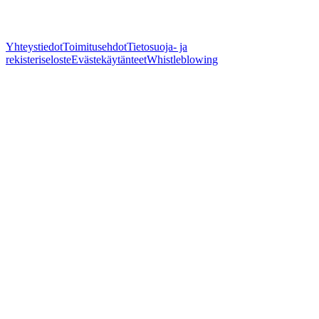
Yhteystiedot
Toimitusehdot
Tietosuoja- ja
rekisteriseloste
Evästekäytänteet
Whistleblowing