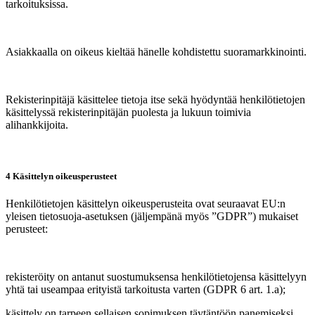
tarkoituksissa.
Asiakkaalla on oikeus kieltää hänelle kohdistettu suoramarkkinointi.
Rekisterinpitäjä käsittelee tietoja itse sekä hyödyntää henkilötietojen
käsittelyssä rekisterinpitäjän puolesta ja lukuun toimivia
alihankkijoita.
4 Käsittelyn oikeusperusteet
Henkilötietojen käsittelyn oikeusperusteita ovat seuraavat EU:n
yleisen tietosuoja-asetuksen (jäljempänä myös ”GDPR”) mukaiset
perusteet:
rekisteröity on antanut suostumuksensa henkilötietojensa käsittelyyn
yhtä tai useampaa erityistä tarkoitusta varten (GDPR 6 art. 1.a);
käsittely on tarpeen sellaisen sopimuksen täytäntöön panemiseksi,