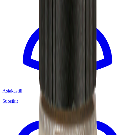
Asiakastili
Suosikit