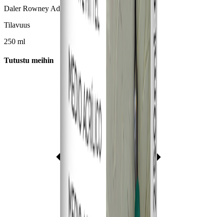
Daler Rowney Adigraf
Tilavuus
250 ml
Tutustu meihin