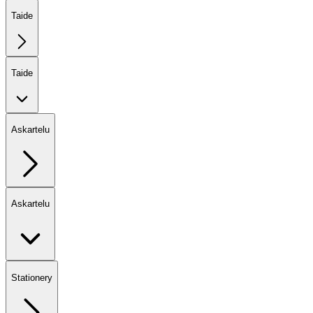
Taide
Taide
Askartelu
Askartelu
Stationery