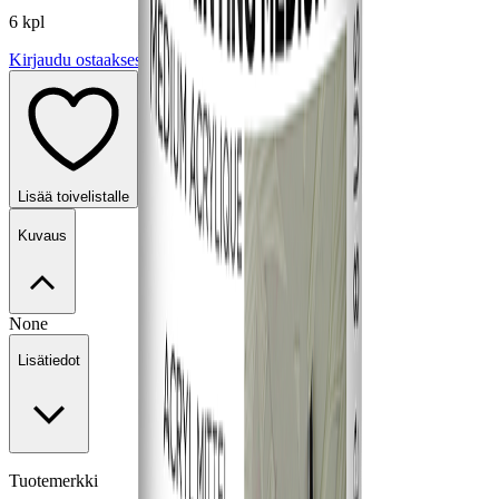
6 kpl
Kirjaudu ostaaksesi
Lisää toivelistalle
Kuvaus
None
Lisätiedot
Tuotemerkki