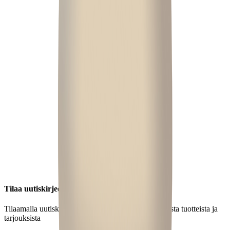
Tilaa uutiskirjeemme
Tilaamalla uutiskirjeen saat ajankohtaista tietoa uusista tuotteista ja
tarjouksista