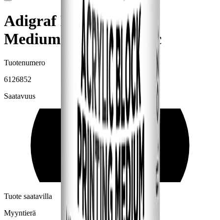
Adigraf Block Printing
Medium 250 ml Acrylic
Tuotenumero
6126852
Saatavuus
Tuote saatavilla
Myyntierä