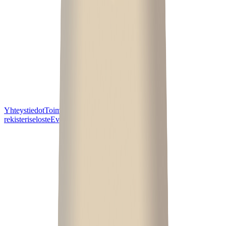
Yhteystiedot
Toimitusehdot
Tietosuoja- ja
rekisteriseloste
Evästekäytänteet
Whistleblowing