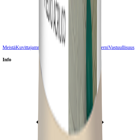
Meistä
Kuvittajamme
Ajankohtaista
Lehtipiste-konserni
Vastuullisuus
Info