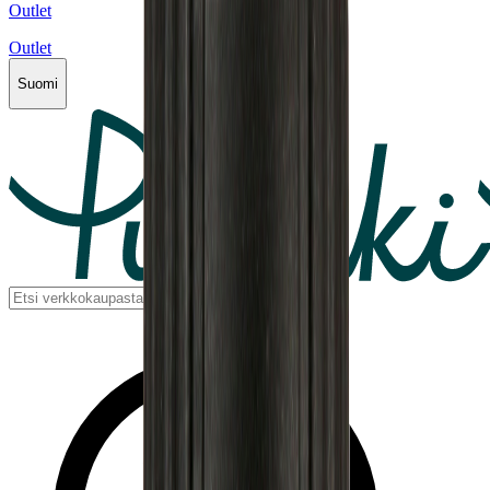
Outlet
Outlet
Suomi