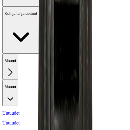
Koti ja lahjatuotteet
Muumi
Muumi
Uutuudet
Uutuudet