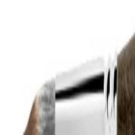
Outlet
Outlet
Suomi