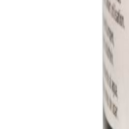
Asiakastili