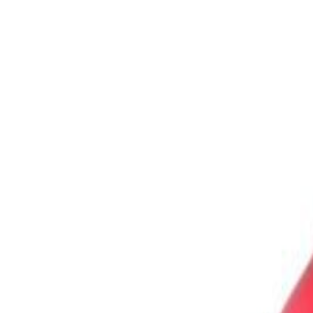
Outlet
Outlet
Suomi