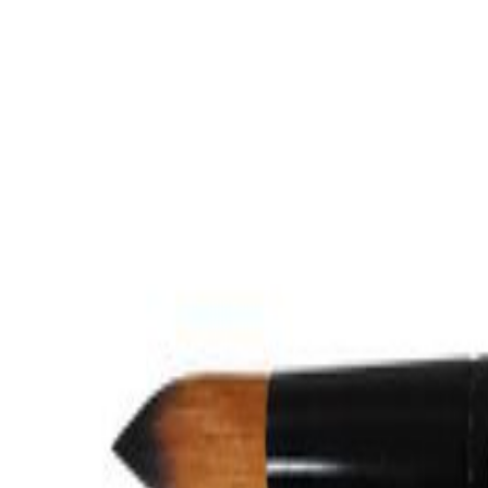
Outlet
Outlet
Suomi