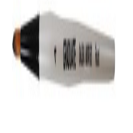
Etusivu
/
Taide
/
Maalaustarvikkeet
/
Siveltimet
/
DR Graduate 4 keinokuitusivellin pyöreä, lyhyt varsi
DR Graduate 4 keinokuitusivellin pyöreä, lyhyt varsi
DR Graduate 4 keinokuitusivellin pyöreä, lyhyt varsi
DR Graduate 4 keinokuitusivellin pyöreä, lyhyt varsi
DR Graduate 4 keinokuitusivellin pyöreä, lyhyt varsi