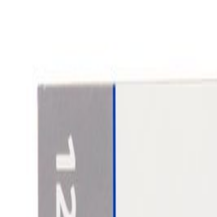
Koti ja lahjatuotteet
Muumi
Muumi
Uutuudet
Uutuudet