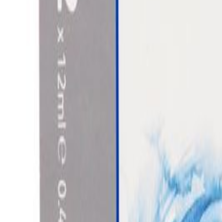
Outlet
Outlet
Suomi