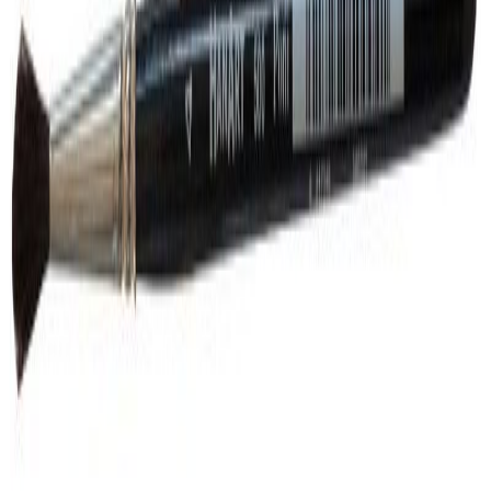
Etusivu
/
Taide
/
Maalaustarvikkeet
/
Siveltimet
/
HanArt 600-00 oravankarvasivellin pyöreä H1,0xP6mm, lyhyt varsi
HanArt 600-00 oravankarvasivellin pyöreä H1,0xP6mm, lyhyt varsi
HanArt 600-00 oravankarvasivellin pyöreä H1,0xP6mm, lyhyt varsi