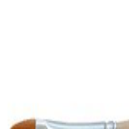
Outlet
Outlet
Suomi