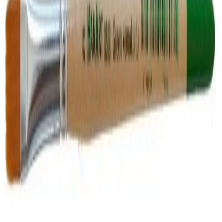
Etusivu
/
Taide
/
Maalaustarvikkeet
/
Siveltimet
/
Hanart 8508-20 Green keinokuitu litteä L20xP22mm, lyhyt varsi
Hanart 8508-20 Green keinokuitu litteä L20xP22mm, lyhyt varsi
Hanart 8508-20 Green keinokuitu litteä L20xP22mm, lyhyt varsi