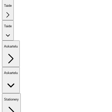
Taide
Taide
Askartelu
Askartelu
Stationery