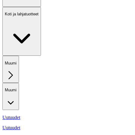
Koti ja lahjatuotteet
Muumi
Muumi
Uutuudet
Uutuudet