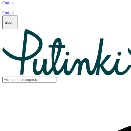
Outlet
Outlet
Suomi