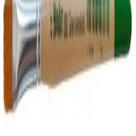
Etusivu
/
Taide
/
Maalaustarvikkeet
/
Siveltimet
/
Hanart 8508-08 Green keinokuitu litteä L9xP14mm, lyhyt varsi
Hanart 8508-08 Green keinokuitu litteä L9xP14mm, lyhyt varsi
Hanart 8508-08 Green keinokuitu litteä L9xP14mm, lyhyt varsi